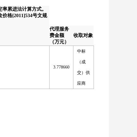
定率累进法计算方式。
格[2011]534号文规
代理服务
费金额
收取对象
（万元）
中标
（成
3.778660
交）供
应商