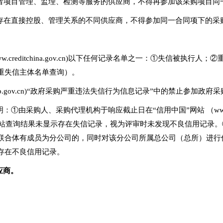
或者项目管理、监理、检测等服务的供应商，不得再参加该采购项目同
者存在直接控股、管理关系的不同供应商，不得参加同一合同项下的采
w.creditchina.gov.cn)以下任何记录名单之一：①失信被执
重失信主体名单查询）。
gp.gov.cn)“政府采购严重违法失信行为信息记录”中的禁止参加政
由采购人、采购代理机构于响应截止日在“信用中国”网站 （www.credi
准，如在上述网站查询结果未显示存在失信记录，视为评审时未发现不良信用
联合体有成员为分公司的，同时对该分公司所属总公司（总所）进行
存在不良信用记录。
应商
。