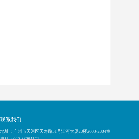
联系我们
地址：广州市天河区天寿路31号江河大厦20楼2003-2004室
电话：020-83064172