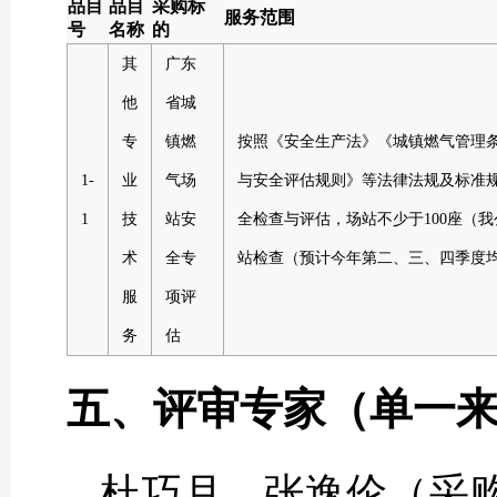
品目
品目
采购标
服务范围
号
名称
的
其
广东
他
省城
专
镇燃
按照《安全生产法》《城镇燃气管理
1-
业
气场
与安全评估规则》等法律法规及标准规
1
技
站安
全检查与评估，场站不少于100座（
术
全专
站检查（预计今年第二、三、四季度均
服
项评
务
估
五、评审专家（单一
杜巧月、张逸伦（采