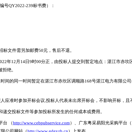
QY2022-239标书费）：
质招标文件需另加邮费50元，售后不退。
022年12月14日9时00分正，由投标人提交到暂定地点：湛江市赤
被拒绝。
止时间的同一时间暂定在湛江市赤坎区调顺路168号湛江电力有限公
理人应准时参加开标会议,投标人代表未出席开标会，不影响开标，且
件和递交投标文件等参加投标所发生的任何成本或费用。
平台 （
http://www.cebpubservice.com
）、广东粤采易阳光采购平台（http
招标有限公司网站（
http://www.gdgxzb.cn
）上发布。