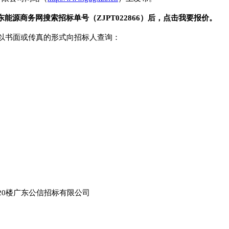
东能源商务网
搜索招标单号（
ZJP
T022866
）后，点击我要
报价
。
址以书面或传真的形式向招标人查询：
20楼广东公信招标有限公司