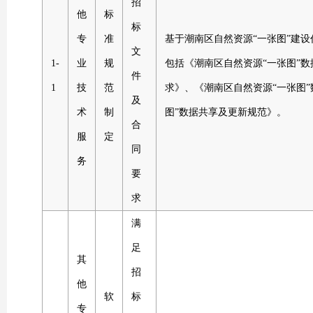
招
他
标
标
专
准
基于潮南区自然资源“一张图”建
文
1-
业
规
包括《潮南区自然资源“一张图”数
件
1
技
范
求》、《潮南区自然资源“一张图
及
术
制
图”数据共享及更新规范》。
合
服
定
同
务
要
求
满
足
其
招
他
软
标
专