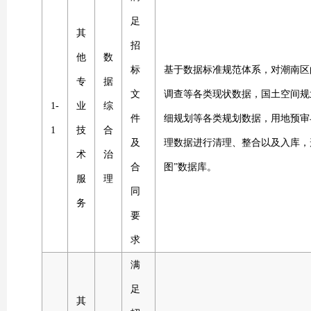
足
其
招
他
数
标
基于数据标准规范体系，对潮南区
专
据
文
调查等各类现状数据，国土空间规
1-
业
综
件
细规划等各类规划数据，用地预审
1
技
合
及
理数据进行清理、整合以及入库，
术
治
合
图”数据库。
服
理
同
务
要
求
满
足
其