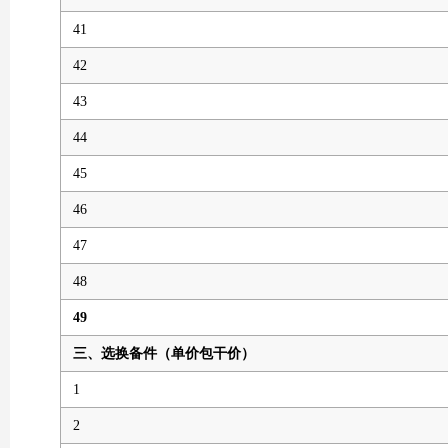
41
42
43
44
45
46
47
48
49
三、选换备件（单价包干价）
1
2