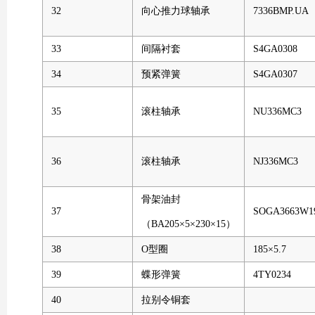
32
向心推力球轴承
7336BMP.UA
33
间隔衬套
S4GA0308
34
预紧弹簧
S4GA0307
35
滚柱轴承
NU336MC3
36
滚柱轴承
NJ336MC3
骨架油封
37
SOGA3663W1
（BA205×5×230×15）
38
O型圈
185×5.7
39
蝶形弹簧
4TY0234
40
拉别令铜套