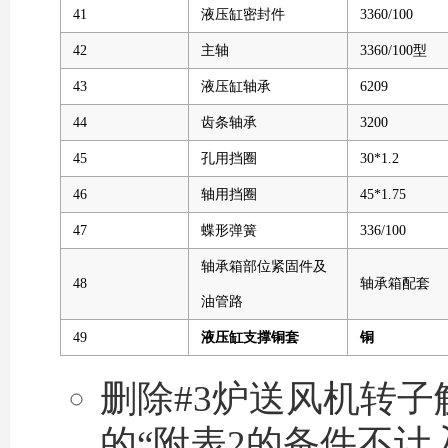
41
液压缸密封件
3360/100
42
主轴
3360/100型
43
液压缸轴承
6209
44
齿条轴承
3200
45
孔用挡圈
30*1.2
46
轴用挡圈
45*1.75
47
蝶形弹簧
336/100
轴承箱部位紧固件及
48
轴承箱配套
油管路
49
液压缸支撑铜套
铜
删除#3炉送风机转子解
的“附表2的备件不计