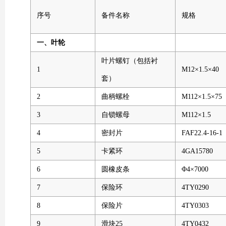
序号
备件名称
规格
一、叶轮
叶片螺钉（包括衬
1
M12×1.5×40
套）
2
曲柄螺栓
M112×1.5×75
3
自锁螺母
M112×1.5
4
密封片
FAF22.4-16-1
5
卡紧环
4GA15780
6
圆橡皮条
Φ4×7000
7
保险环
4TY0290
8
保险片
4TY0303
9
滑块25
4TY0432