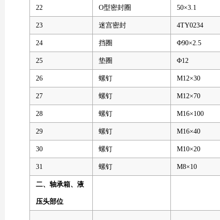
22
O型密封圈
50×3.1
23
迷宫密封
4TY0234
24
挡圈
Φ90×2.5
25
垫圈
Φ12
26
螺钉
M12×30
27
螺钉
M12×70
28
螺钉
M16×100
29
螺钉
M16×40
30
螺钉
M10×20
31
螺钉
M8×10
二、轴承箱、液
压头部位