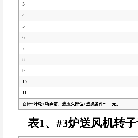
3
4
5
6
7
8
9
10
11
合计=
叶轮+
轴承箱、液压头部位
+选换备件= 元。
表1、#3炉送风机转