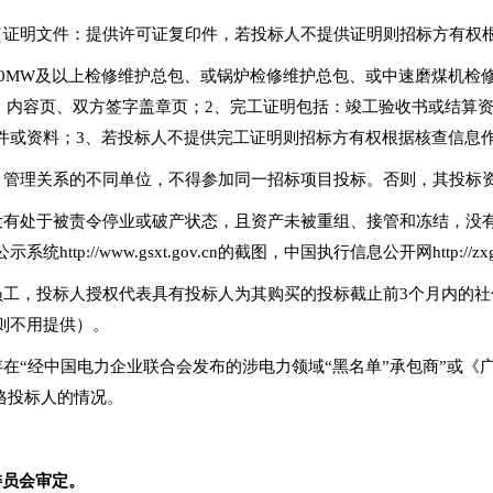
证（证明文件：提供许可证复印件，若投标人不提供证明则招标方有权
厂300MW及以上检修维护总包、或锅炉检修维护总包、或中速磨煤机
面、内容页、双方签字盖章页；2、完工证明包括：竣工验收书或结算
件或资料；3、若投标人不提供完工证明则招标方有权根据核查信息
股、管理关系的不同单位，不得参加同一招标项目投标。否则，其投标
，没有处于被责令停业或破产状态，且资产未被重组、接管和冻结，
://www.gsxt.gov.cn的截图，中国执行信息公开网http://zxgk
册员工，投标人授权代表具有投标人为其购买的投标截止前3个月内的
则不用提供）。
不存在“经中国电力企业联合会发布的涉电力领域“黑名单”承包商”或
合格投标人的情况。
委员会审定
。