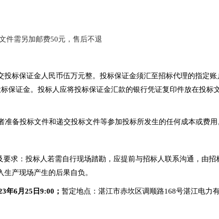
文件需另加邮费50元，售后不退
交投标保证金人民币伍万元整。投标保证金须汇至招标代理的指定账
086投标保证金。投标人应将投标保证金汇款的银行凭证复印件放在投
者准备投标文件和递交投标文件等参加投标所发生的任何成本或费用
提醒及要求：投标人若需自行现场踏勘，应提前与招标人联系沟通，由
入生产现场产生的后果自负。
23年
6
月
25
日9:00；
暂定地点：湛江市赤坎区调顺路168号湛江电力