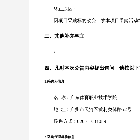
终止原因：
因项目采购标的改变，故本项目采购活动
三、其他补充事宜
/
四、凡对本次公告内容提出询问，请按以下
1.采购人信息
名 称：广东体育职业技术学院
地 址：广州市天河区黄村奥体路52号
联系方式：020-61034089
2.采购代理机构信息