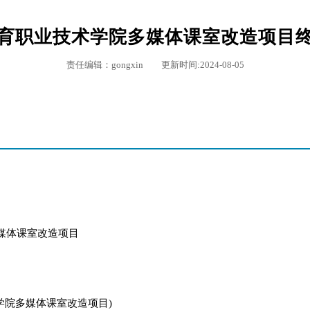
育职业技术学院多媒体课室改造项目
责任编辑：gongxin 更新时间:2024-08-05
媒体课室改造项目
学院多媒体课室改造项目)